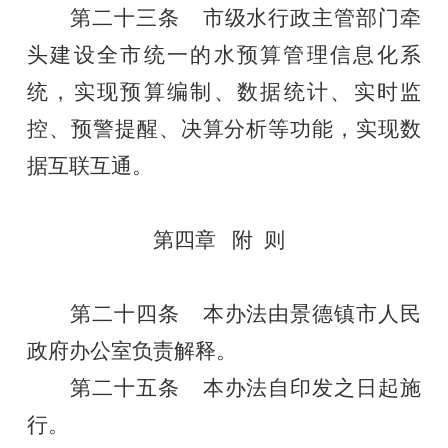
第二十
三
条
市级水行政主管部门
牵
头建设全市统一的水预算管理信息化
系
统
，实现预算编制、
数据统计
、实时监
控、预警提醒、决算分析等功能，
实现
数
据
互
联互通。
第四章
附
则
第二十
四
条
本办法由景德镇
市
人民
政府办公室
负责解释。
第二十
五
条
本办法自
印发之日
起
施
行。