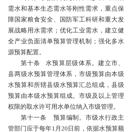
需水和基本生态需水等刚性需求，重点保
障国家粮食安全、国防军工科研和重大发
展战略用水需求；优化工业需水，建立健
全产业负面清单预算管理机制；强化多水
源预算配置。
第十条
水预算层级体系。建立市、
县两级水预算管理体系，
市
级预算由本级
水预算和
所
辖
县
级水预算汇总
组
成
，县
级
预算由本级水预算
组
成
。市级及以上管理
权限的取水许可用水单位纳入市级管理。
第十
一
条
预算编制。
市级水行政主
管部门应
于每年
1
月
20
日前，依据水预算额