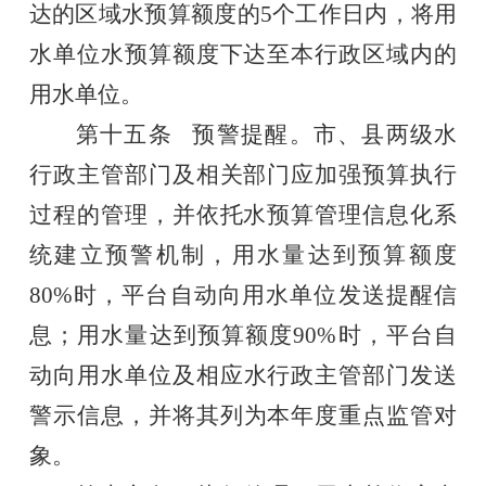
达的区域水预算额度的
5
个工作日内，将用
水单位水预算额度
下达至本行政区域内
的
用水单位
。
第十五条
预警提醒。市、县两级水
行政主管部门及相关部门应加强预算执行
过程的管理，并
依托水预算管理信息化
系
统
建立预警机制，用水量达到预算额度
80%
时，平台自动向用水
单位
发送提醒信
息
；
用水量达到预算额度
90%
时，
平台自
动向用水
单位
及
相应水行政主管
部门发送
警示
信息
，
并将其列为本年度重点监管对
象
。