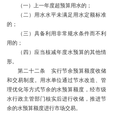
（一）
上一年度超预算用水的；
（
二
）
用水水平未满足
用水定额标准
的
；
（
三
）具备利用非常规水条件而不利
用的
；
（
四
）应当核减年度水预算的其他情
形。
第二十
二
条
实行节余预算额度收储
和交易制度。用水单位
通过节水改造、管
理优化等方式节余
的水
预算额度，经
市级
水行政主管部门
核实后
进行收储，推进节
余的水预算额度进行市场交易。