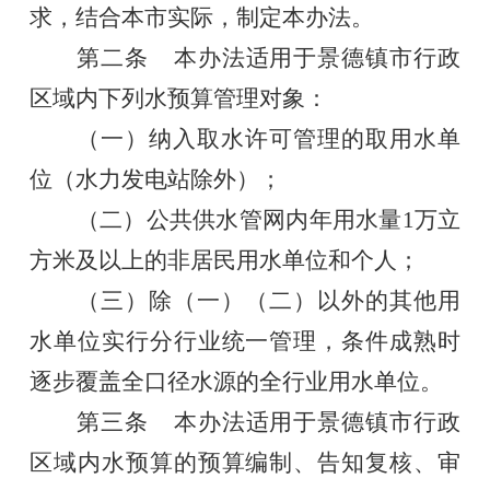
求，结合本市实际，制定本办法。
第二条
本办法适用于景德镇市行政
区域内下列水预算管理对象：
（一）纳入取水许可管理的取用水单
位（
水力发电站除外
）；
（二）公共
供水
管网
内
年用水量
1
万立
方米及以上的非居民用水单位和个人；
（三）
除（一）（二）以外的
其他用
水
单位
实行分行业统一管理，
条件成熟时
逐步覆盖全口径水源的全行业用水单位
。
第三条
本办法
适用于
景德镇市行政
区域内水预算的预算编制
、
告知复核
、
审