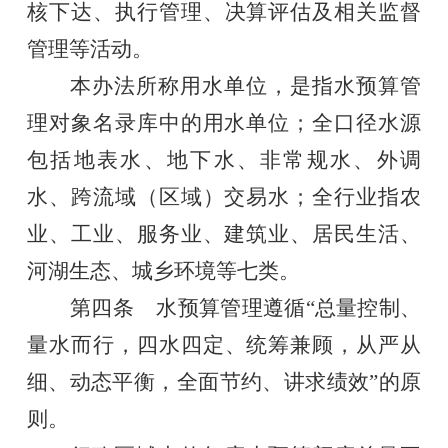
核下达
、
执行管理
、
决算评估
及相关监督
管理等
活动。
本办法所称用水单位，是指
水预算管
理对象名录库
中的用水单位；全口径水源
包括地表水、地下水、非常规水、外调
水、跨流域（区域）交易水；全行业指农
业、工业、服务业、建筑业、居民生活、
河湖生态、城乡环境等七类。
第四条
水预算管理遵循
“
总量控制、
量水而行
，
四水四定、统筹兼顾
，
从严从
细、动态平衡，
全面节约
、
讲求
绩效
”
的原
则。