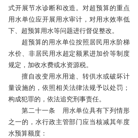
式开展节水诊断和改造。对超预算的重点
用水单位应开展用水审计，
对用水效率低
下、超预算用水等问题进行督促整改
。
超预算
的
用水
单位按照居民用水阶梯
水价、非居民用水超定额累进加价等制度
规定，加收水费或水资源税。
擅自改变用水用途、转供水或破坏计
量设施的，依照
相关
法律法规予以处罚；
构成犯罪的，依法追究刑事责任。
第二十
一
条
用水单位
具有下列情形
之一的，
水行政主管部门
应当核减其年度
水预算额度
：