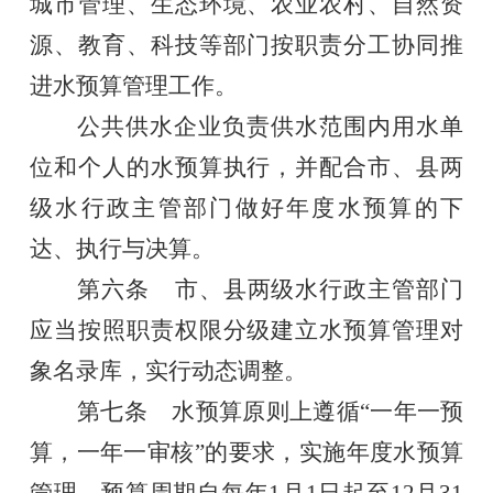
城市管理、生态环境、农业农村、自然资
源、教育、科技等部门按职责分工协同推
进水预算管理工作
。
公共供水企业负责供水范围内用水单
位和个人的水预算执行，并配合
市、县两
级水行政主管部门
做好年度水预算的下
达、执行与决算。
第六条
市、县
两级水行政主管部门
应当
按照职责权限分级
建立水预算管理对
象名录库，实行动态
调整
。
第
七
条
水预算
原则上遵循
“
一年一预
算，一年一审核
”
的要求，实施年度水预算
管理，预算周期
自
每年
1
月
1
日起至
12
月
31