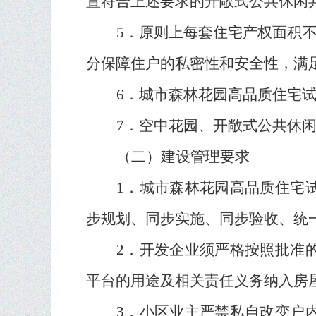
置符合上述要求的开敞式公共休闲
5
．原则上每套住宅产权面积
分保障住户的私密性和安全性，满
6
．城市森林花园高品质住宅
7
．空中花园、开敞式公共休
（二）建设管理要求
1
．城市森林花园高品质住宅
步规划、同步实施、同步验收、统
2
．开发企业须严格按照批准
平台的用途及相关责任义务纳入房
3
．小区业主严禁私自改变户