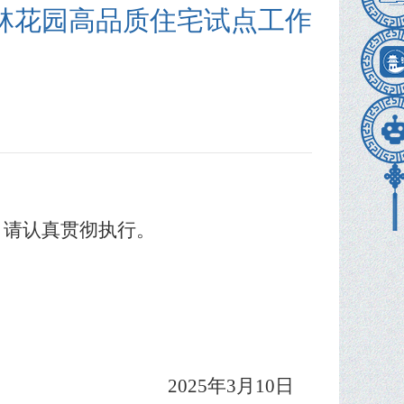
林花园高品质住宅试点工作
，请认真贯彻执行。
2025
年
3
月
10
日