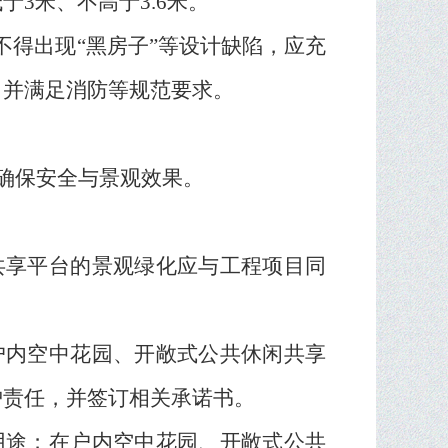
低于
3
米、不高于
3.6
米。
不得出现
“
黑房子
”
等设计缺陷，应充
，并满足消防等规范要求。
确保安全与景观效果。
共享平台的景观绿化应与工程项目同
户内空中花园、开敞式公共休闲共享
护责任，并签订相关承诺书。
用途；在户内空中花园、开敞式公共