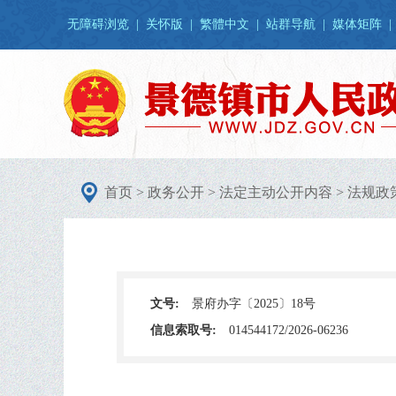
无障碍浏览
|
关怀版
|
繁體中文
|
站群导航
|
媒体矩阵
|
首页
>
政务公开
>
法定主动公开内容
>
法规政
文号:
景府办字〔2025〕18号
信息索取号:
014544172/2026-06236