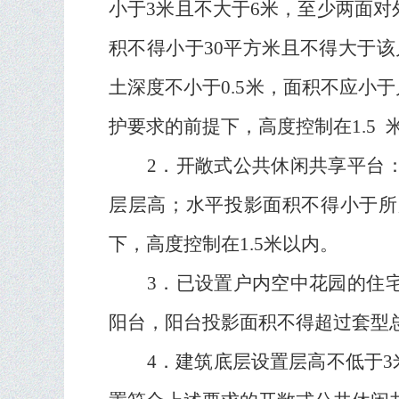
小于
3
米且不大于
6
米，至少两面对
积不得小于
30
平方米且不得大于该
土深度不小于
0.5
米，面积不应小于
护要求的前提下，高度控制在
1.5
2
．开敞式公共休闲共享平台
层层高；水平投影面积不得小于所
下，高度控制在
1.5
米以内。
3
．已设置户内空中花园的住
阳台，阳台投影面积不得超过套型
4
．建筑底层设置层高不低于
3