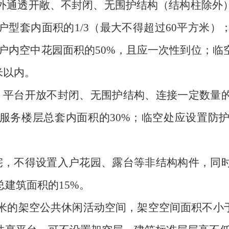
外通透开敞、不封闭、无围护结构（结构柱除外
户型套内面积的
1/3
（最大不得超过
60
平方米）
户内空中花园面积的
50%
，且应一次性到位；临
米以内。
：平台开放不封闭、无围护结构、连接一定数量
服务楼层总套内面积的
30%
；临空处应设置防
宅，不得设置入户花园、露台等非结构构件，同
总建筑面积的
15%
。
米的架空公共休闲活动空间，架空空间面积不小