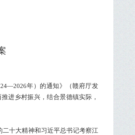
案
024
—
2026
年
）的通知》（赣府厅发
面推进乡村振兴，结合景德镇实际，
的二十大精神和习近平总书记考察江