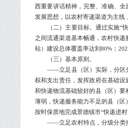
西重要讲话精神，完整、准确、全
发展思想，以农村寄递渠道为主线
（二）主要目标。
通过实施
“
之间流通渠道基本畅通，农村快递
站）建设总体覆盖率达到
80%
；
202
（三）基本原则。
——
立足县（区）实际，分区
权和支出责任，发挥政府在基础设
和快递物流基础较好的县（区）要
薄弱，快递服务能力不足的县（区
按时保质地完成景德镇市
“
快递进村
——
立足农村特点，分级分类