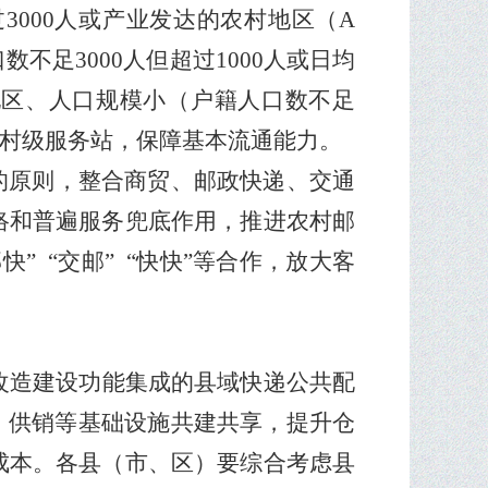
过
3000
人或产业发达的农村地区（
A
口数不足
3000
人但超过
1000
人或日均
地区、人口规模小（户籍人口数不足
村级服务站，保障基本流通能力。
的原则，整合商贸、邮政快递、交通
络和普遍服务兜底作用，推进农村邮
邮快
”
“
交邮
”
“
快快
”
等合作，放大客
改造建设功能集成的县域快递公共配
、供销等基础设施共建共享，提升仓
成本。各县（市、区）要综合考虑县