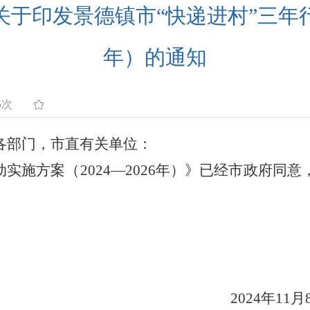
印发景德镇市“快递进村”三年行动
年）的通知
5次
各部门，市直有关单位：
动实施方案（
2024—2026
年
）》已经市政府同意
202
4
年
11
月