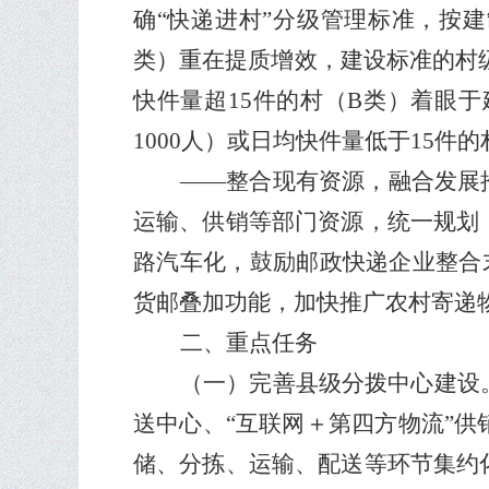
确
“
快递进村
”
分级管理标准，按建
类）重在提质增效，建设标准的村
快件量超
15
件的村（
B
类）着眼于
1000
人）或日均快件量低于
15
件的
——
整合现有资源，融合发展
运输、供销等部门资源，统一规划
路汽车化，鼓励邮政快递企业整合
货邮叠加功能，加快推广农村寄递
二、重点任务
（一）完善县级分拨中心建设
送中心、
“
互联网＋第四方物流
”
供
储、分拣、运输、配送等环节集约