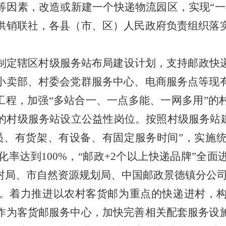
等因素，改造或新建一个快递物流园区，实现
“
一
供销联社，各县（市、区）人民政府负责组织落
制定辖区村级服务站布局建设计划，支持邮政快
小卖部、村委会党群服务中心、电商服务点等现
工程，加强
“
多站合一、一点多能、一网多用
”
的
的村级服务站设立公益性岗位。按照村级服务站
员、有货架、有设备、有固定服务时间
”
，实施
化率达到
100%
，
“
邮政
+
2
个
以上
快递品牌
”
全面
村局、市自然资源规划局、中国邮政景德镇分公
。
着力推进以农村客货邮为重点的快递进村，
作为客货邮服务中心，加快完善相关配套服务设