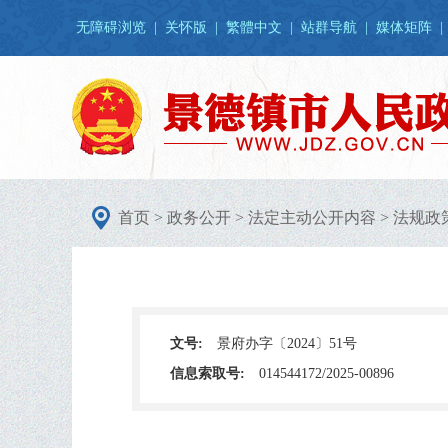
无障碍浏览
|
关怀版
|
繁體中文
|
站群导航
|
媒体矩阵
|
首页
>
政务公开
>
法定主动公开内容
>
法规政
文号:
景府办字〔2024〕51号
信息索取号:
014544172/2025-00896