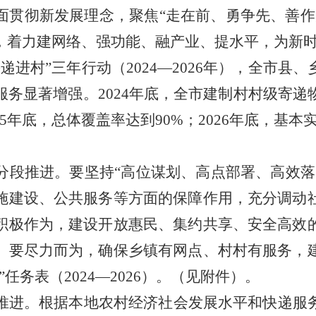
面贯彻新发展理念，聚焦
“
走在前、勇争先、善作
，着力建网络、强功能、融产业、提水平，为新
快递进村
”
三年行动
（
2024
—
2026
年
）
，全市县、
服务显著增强。
2024
年底，全市建制村村级寄递
5
年底，总体覆盖率达到
90%
；
2026
年底，基本
分段推进。要坚持
“
高位谋划、高点部署、高效落
施建设、公共服务等方面的保障作用，充分调动
积极作为，建设开放惠民、集约共享、安全高效
）要尽力而为，确保乡镇有网点、村村有服务，
”
任务表（
2024
—
2026
）。（见附件）。
推进。根据本地农村经济社会发展水平和快递服