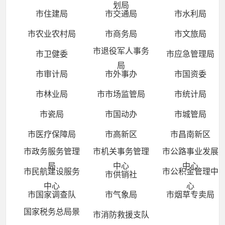
划局
市住建局
市交通局
市水利局
市农业农村局
市商务局
市文旅局
市退役军人事务
市卫健委
市应急管理局
局
市审计局
市外事办
市国资委
市林业局
市市场监管局
市统计局
市瓷局
市国动办
市城管局
市医疗保障局
市高新区
市昌南新区
市政务服务管理
市机关事务管理
市公路事业发展
局
中心
中心
市民航建设服务
市公积金管理中
市供销社
中心
心
市国家调查队
市气象局
市烟草专卖局
国家税务总局景
市消防救援支队