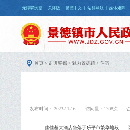
无障碍浏览
|
关怀版
|
繁體中文
|
站群导航
|
媒体矩阵
|
首页
>
走进瓷都
>
魅力景德镇
>
住宿
发布时间： 2023-11-16
访问量：
1308次
佳佳基大酒店坐落于乐平市繁华地段——