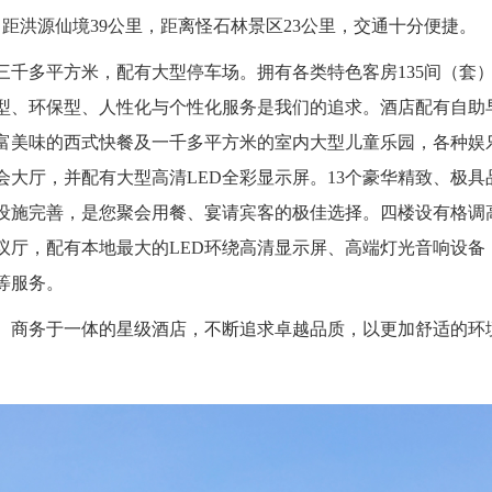
，距洪源仙境
39
公里，距离怪石林景区
23
公里，交通十分便捷。
三千多平方米，配有大型停车场。拥有各类特色客房
135
间（套
型、环保型、人性化与个性化服务是我们的追求。酒店配有自助
富美味的西式快餐及一千多平方米的室内大型儿童乐园，各种娱
会大厅，并配有大型高清
LED
全彩显示屏。
13
个豪华精致、极具
设施完善，是您聚会用餐、宴请宾客的极佳选择。四楼设有格调
议厅，配有本地最大的
LED
环绕高清显示屏、高端灯光音响设备
等服务。
、商务于一体的星级酒店，不断追求卓越品质，以更加舒适的环