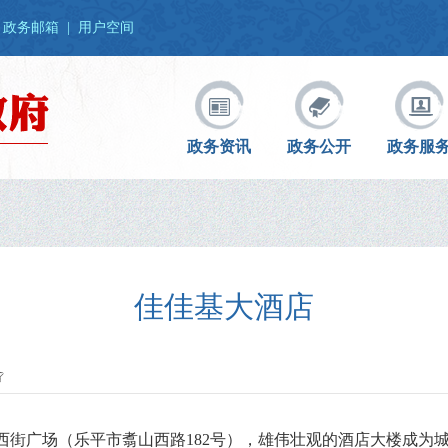
政务邮箱
|
用户空间
政务资讯
政务公开
政务服
佳佳基大酒店
西街广场（乐平市翥山西路
182
号），雄伟壮观的酒店大楼成为