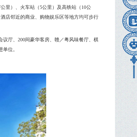
7
公里
）
、火车站
（5
公里
）
及高铁站
（10
公
。酒店邻近的商业、购物娱乐区等地方均可步行
会议厅、
200
间豪华客房、赣
／
粤风味餐厅、棋
进单位。