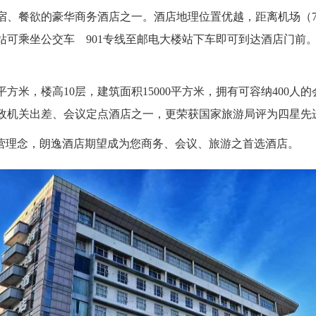
宿、餐欲的豪华商务酒店之一。酒店地理位置优越，距离机场
（
铁站可乘坐公交车
901
专线至邮电大楼站下车即可到达酒店门前
平方米，楼高
10
层，建筑面积
15000
平方米，拥有可容纳
400
人的
政机关出差、会议定点酒店之一，更荣获国家旅游局评为四星先
经营理念，朗逸酒店期望成为您商务、会议、旅游之首选酒店
。