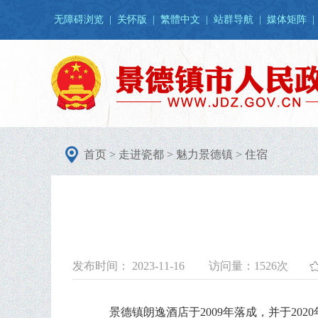
无障碍浏览
|
关怀版
|
繁體中文
|
站群导航
|
媒体矩阵
|
首页
>
走进瓷都
>
魅力景德镇
>
住宿
发布时间： 2023-11-16
访问量：
1526次
景德镇朗逸酒店于
2009
年落成，并于
2020