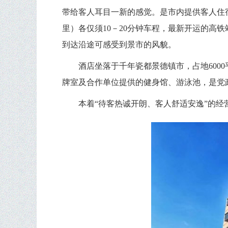
带给客人耳目一新的感觉。是市内提供客人住
里
）
各仅须
10－20
分钟车程，最新开运的高
到达沿途可感受到
景
市的风
貌。
酒店坐落于千年瓷都景德镇市，占地
6000
牌室及合作单位提供的健身馆、游泳池，是党
本着“待客热诚开朗、客人舒适安逸”的