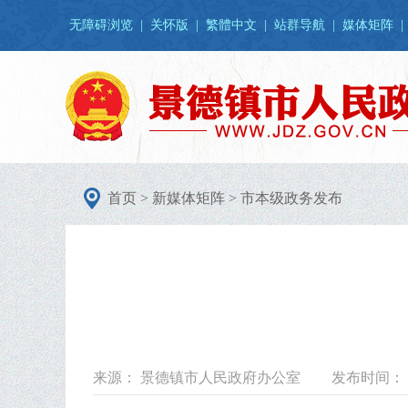
无障碍浏览
|
关怀版
|
繁體中文
|
站群导航
|
媒体矩阵
|
首页
>
新媒体矩阵
>
市本级政务发布
来源： 景德镇市人民政府办公室
发布时间： 20