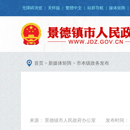
无障碍浏览
|
关怀版
|
繁體中文
|
站群导航
|
媒体矩阵
|
首页
>
新媒体矩阵
>
市本级政务发布
来源： 景德镇市人民政府办公室
发布时间： 20