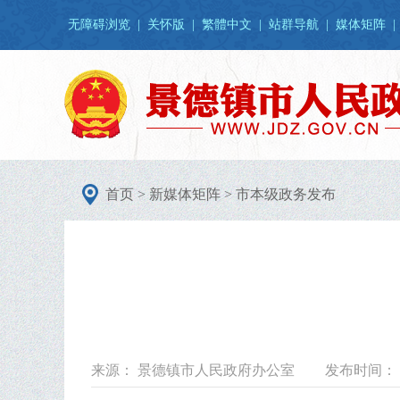
无障碍浏览
|
关怀版
|
繁體中文
|
站群导航
|
媒体矩阵
|
首页
>
新媒体矩阵
>
市本级政务发布
来源： 景德镇市人民政府办公室
发布时间： 20